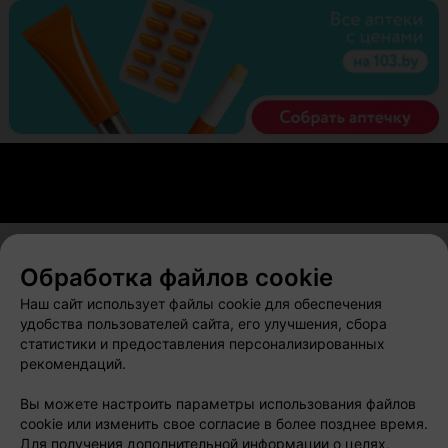
Обработка файлов cookie
О проекте
Новости проекта
Размещение рекламы
Наш сайт использует файлы cookie для обеспечения
Вакансии
Публичный договор
Способы оплаты
удобства пользователей сайта, его улучшения, сбора
статистики и предоставления персонализированных
Публичный договор по использованию сервиса
рекомендаций.
«Афиша»
Пользовательское соглашение
Вы можете настроить параметры использования файлов
cookie или изменить свое согласие в более позднее время.
Написать в поддержку
Для получения дополнительной информации о целях,